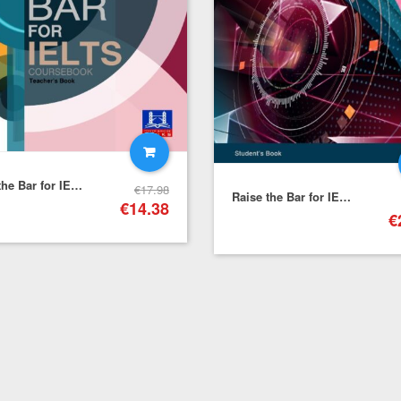
Raise the Bar for IELTS Coursebook (Score Band 7+) – Teacher’s Book+Downloadable Audio
€
17.98
Raise the Bar for IELTS Practice Tests (Score Band 7+) – Student’s Book
€
14.38
€