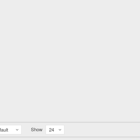
Show
ault
24