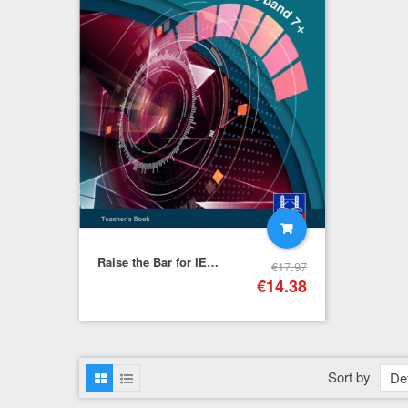
Raise the Bar for IELTS Practice Tests (Score Band 7+) – Teacher's Book+Downloadable Audio
€
17.97
€
14.38
Sort by
Def