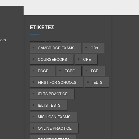
1
a
ΕΤΙΚΕΤΕΣ
g
com
/
CAMBRIDGE EXAMS
CDs
COURSEBOOKS
CPE
ECCE
ECPE
FCE
FIRST FOR SCHOOLS
IELTS
IELTS PRACTICE
IELTS TESTS
MICHIGAN EXAMS
ONLINE PRACTICE