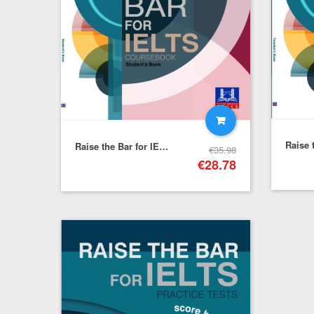
Raise the Bar for IELTS Coursebook (Score Band 7+) – Student's Book
€
35.98
€
28.78