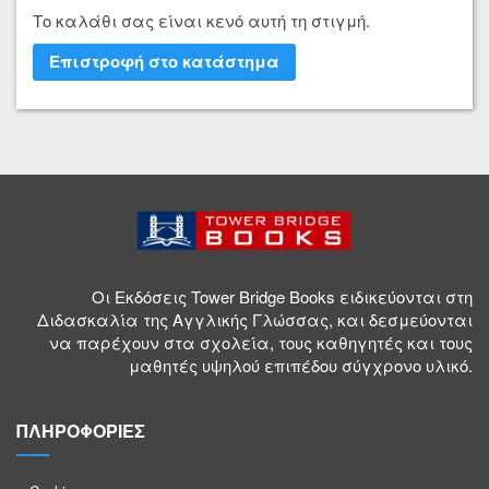
a
g
o
n
Το καλάθι σας είναι κενό αυτή τη στιγμή.
c
o
u
s
Επιστροφή στο κατάστημα
e
o
t
t
b
g
u
a
o
l
b
g
o
e
e
r
k
.
.
a
.
c
c
m
Οι Εκδόσεις Tower Bridge Books ειδικεύονται στη
c
o
o
.
Διδασκαλία της Αγγλικής Γλώσσας, και δεσμεύονται
να παρέχουν στα σχολεία, τους καθηγητές και τους
o
m
m
c
μαθητές υψηλού επιπέδου σύγχρονο υλικό.
m
/
/
o
/
1
c
m
ΠΛΗΡΟΦΟΡΙΕΣ
t
1
h
/