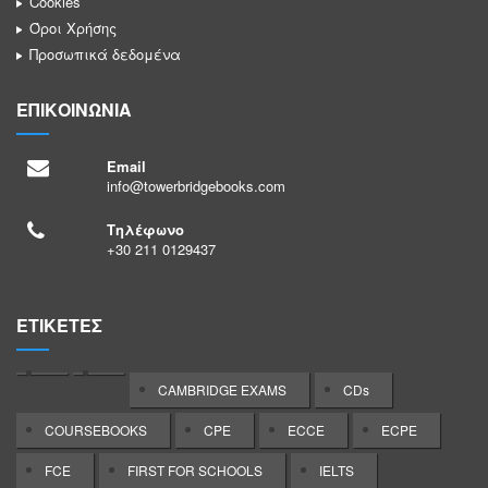
Cookies
o
0
a
t
Όροι Χρήσης
w
6
n
o
Προσωπικά δεδομένα
e
6
n
w
ΕΠΙΚΟΙΝΩΝΙΑ
r
1
e
e
b
6
l
r
Email
info@towerbridgebooks.com
r
4
/
b
i
5
U
r
Τηλέφωνο
+30 211 0129437
d
9
C
i
g
1
x
d
ΕΤΙΚΕΤΕΣ
e
1
i
g
b
0
Q
e
CAMBRIDGE EXAMS
CDs
o
7
z
b
COURSEBOOKS
CPE
ECCE
ECPE
o
9
Q
o
FCE
FIRST FOR SCHOOLS
IELTS
k
1
S
o